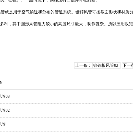
头、变径）。一般情况下，两端没有凹槽并带密封圈。
管就是用于空气输送和分布的管道系统。镀锌风管可按截面形状和材质分
多种，其中圆形风管阻力较小的高度尺寸最大，制作复杂。所以应用以矩
上一条：
镀锌板风管02
下一
章
管03
管02
风管