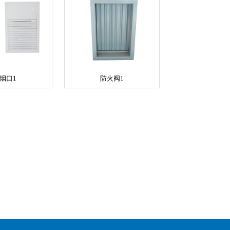
烟口1
防火阀1