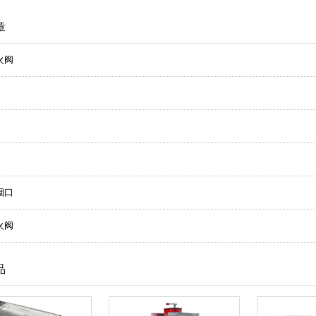
章
火阀
烟口
火阀
品