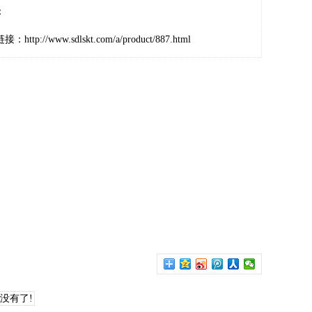
：
链接：
http://www.sdlskt.com/a/product/887.html
没有了!