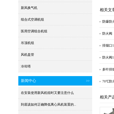
新风换气机
相关文
组合式空调机组
防爆防
医用空调组合机组
防火阀
吊顶机组
排烟口1
风机盘管
防火阀1
冷却塔
多叶排
新闻中心
>>
70℃防
在安装使用新风机组时又要注意什么
相关产
到底该如何正确降低离心风机装置的...